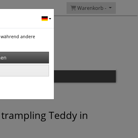
Warenkorb -
), während andere
 trampling Teddy in